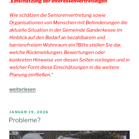
„
Einschätzung der Interessenvertretungen
Wie schätzen die Seniorenvertretung sowie
Organisationen von Menschen mit Behinderungen die
aktuelle Situation in der Gemeinde Ganderkesee im
Hinblick auf den Bedarf an bezahlbarem und
barrierefreiem Wohnraum ein?Bitte stellen Sie dar,
welche Rückmeldungen, Bewertungen oder
konkreten Hinweise von diesen Seiten vorliegen und in
welcher Form diese Einschätzungen in die weitere
Planung einfließen.“
„Wohnraum
weiterlesen
–
barrierefrei
und
VERÖFFENTLICHT
JANUAR 19, 2026
AM
bezahlbar“
Probleme?