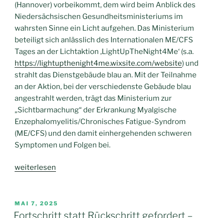
(Hannover) vorbeikommt, dem wird beim Anblick des
Niedersächsischen Gesundheitsministeriums im
wahrsten Sinne ein Licht aufgehen. Das Ministerium
beteiligt sich anlässlich des Internationalen ME/CFS
Tages an der Lichtaktion ‚LightUpTheNight4Me‘ (s.a.
https://lightupthenight4me.wixsite.com/website
) und
strahlt das Dienstgebäude blau an. Mit der Teilnahme
an der Aktion, bei der verschiedenste Gebäude blau
angestrahlt werden, trägt das Ministerium zur
„Sichtbarmachung“ der Erkrankung Myalgische
Enzephalomyelitis/Chronisches Fatigue-Syndrom
(ME/CFS) und den damit einhergehenden schweren
Symptomen und Folgen bei.
„Lichtaktion
weiterlesen
am
12.
Mai
VERÖFFENTLICHT
MAI 7, 2025
AM
–
Fortschritt statt Rückschritt gefordert –