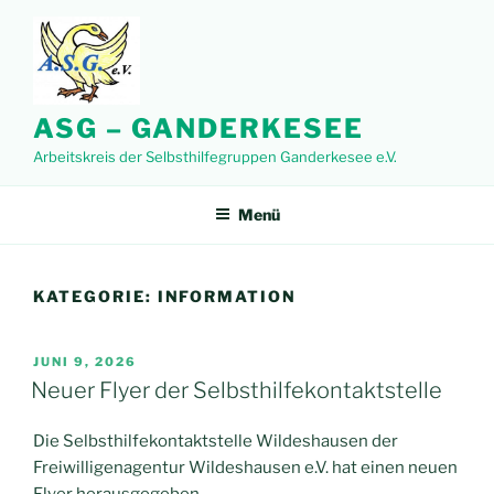
Zum
Inhalt
springen
ASG – GANDERKESEE
Arbeitskreis der Selbsthilfegruppen Ganderkesee e.V.
Menü
KATEGORIE:
INFORMATION
VERÖFFENTLICHT
JUNI 9, 2026
AM
Neuer Flyer der Selbsthilfekontaktstelle
Die Selbsthilfekontaktstelle Wildeshausen der
Freiwilligenagentur Wildeshausen e.V. hat einen neuen
Flyer herausgegeben.