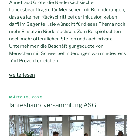
Annetraud Grote, die Niedersächsische
Landesbeauftragte für Menschen mit Behinderungen,
dass es keinen Rückschritt bei der Inklusion geben
darf! Im Gegenteil, sie wünscht für dieses Thema noch
mehr Einsatz in Niedersachsen. Zum Beispiel sollten
noch mehr öffentlichen Stellen und auch private
Unternehmen die Beschäftigungsquote von
Menschen mit Schwerbehinderungen von mindestens
fünf Prozent erreichen.
„Fortschritt
weiterlesen
statt
Rückschritt
gefordert
VERÖFFENTLICHT
MÄRZ 13, 2025
AM
–
Jahreshauptversammlung ASG
Inklusion
bei
niedersächsischen
Unternehmen