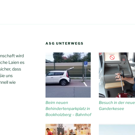
ASG UNTERWEGS
inschaft wird
iche Laien es
sicher, dass
Sie uns
hnell wie
Beim neuen
Besuch in der neue
Behindertenparkplatz in
Ganderkesee
Bookholzberg – Bahnhof