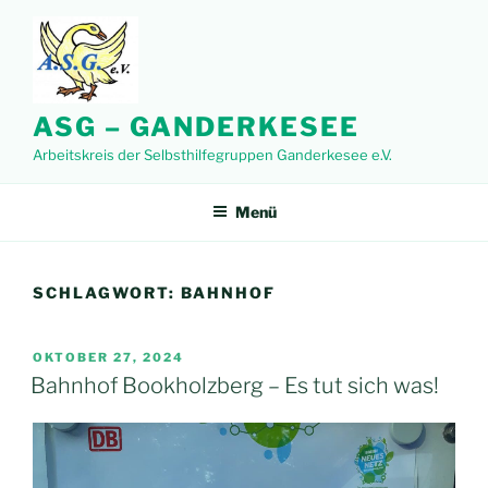
Zum
Inhalt
springen
ASG – GANDERKESEE
Arbeitskreis der Selbsthilfegruppen Ganderkesee e.V.
Menü
SCHLAGWORT:
BAHNHOF
VERÖFFENTLICHT
OKTOBER 27, 2024
AM
Bahnhof Bookholzberg – Es tut sich was!