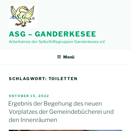
Zum
Inhalt
springen
ASG – GANDERKESEE
Arbeitskreis der Selbsthilfegruppen Ganderkesee e.V.
Menü
SCHLAGWORT:
TOILETTEN
VERÖFFENTLICHT
OKTOBER 15, 2022
AM
Ergebnis der Begehung des neuen
Vorplatzes der Gemeindebücherei und
den Innenräumen