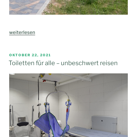
„Ergebnis
weiterlesen
der
Begehung
des
VERÖFFENTLICHT
OKTOBER 22, 2021
AM
neuen
Toiletten für alle – unbeschwert reisen
Vorplatzes
der
Gemeindebücherei
und
den
Innenräumen“