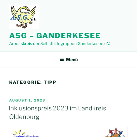
Zum
Inhalt
springen
ASG – GANDERKESEE
Arbeitskreis der Selbsthilfegruppen Ganderkesee e.V.
Menü
KATEGORIE:
TIPP
VERÖFFENTLICHT
AUGUST 1, 2023
AM
Inklusionspreis 2023 im Landkreis
Oldenburg