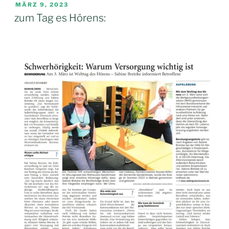
Landkreis
VERÖFFENTLICHT
MÄRZ 9, 2023
AM
Oldenburg“
zum Tag es Hörens: