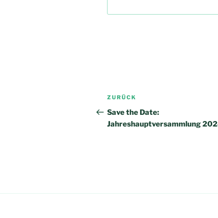
Beitrags-
Vorheriger
ZURÜCK
Navigation
Beitrag
Save the Date:
Jahreshauptversammlung 20