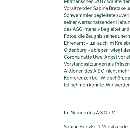
Mitmenschen. 2017 wählte der A
Vorsitzenden Sabine Bretzke
Schwemmler begleitete zuverläs
seiner wertschätzenden Haltun
des ASG intensiv begleitet und
Fotos, die Zeugnis seines un
Ehrenamt – u.a. auch im Kreis
Oldenburg – ablegen, wiegt der 
Corona hatte Uwe Angst vor e
Vorstandssitzungen als Präse
Aktionen des A.S.G. nicht mehr
Konferenzen bei. Wie schön, das
teilnehmen konnte. Wir werden 
Im Namen des A.S.G. e.V.
Sabine Bretzke, 1. Vorsitzende