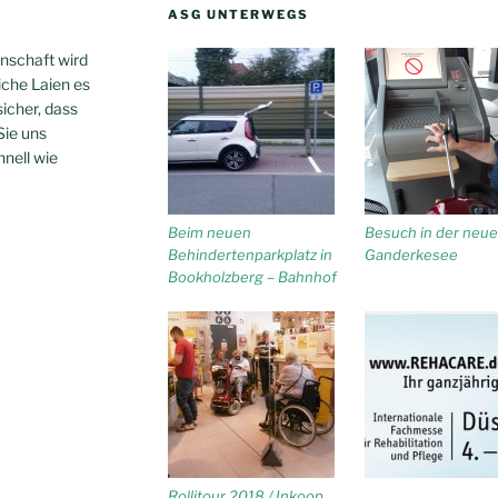
ASG UNTERWEGS
inschaft wird
iche Laien es
sicher, dass
Sie uns
hnell wie
Beim neuen
Besuch in der neue
Behindertenparkplatz in
Ganderkesee
Bookholzberg – Bahnhof
Rollitour 2018 / Inkoop