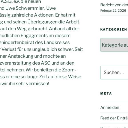
.S.G. e.V. die neuen
Bericht von d
 und Uwe Schwemmler. Uwe
Februar 22, 2026
sig zahlreiche Aktionen. Er hat mit
g und seinen Überlegungen die Arbeit
 auf den Weg gebracht. Anhand all der
KATEGORIEN
ermüdlichen Engagments im diesem
Kategorien
behindertenbeirat des Landkreises
Verlust für uns unglaublich schwer. Seit
iner Ansteckung und mochte an
nzveranstaltung des ASG und an den
Suche
 teilnehmen. Wir behielten die Zoom-
nach:
s er eine so lange Zeit auf diese Weise
wir ihn sehr vermissen!
META
Anmelden
Feed der Eintr