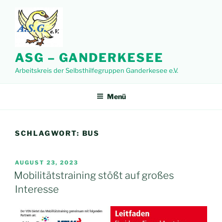
Zum
Inhalt
springen
ASG – GANDERKESEE
Arbeitskreis der Selbsthilfegruppen Ganderkesee e.V.
Menü
SCHLAGWORT:
BUS
VERÖFFENTLICHT
AUGUST 23, 2023
AM
Mobilitätstraining stößt auf großes
Interesse