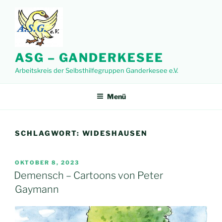
Zum
Inhalt
springen
ASG – GANDERKESEE
Arbeitskreis der Selbsthilfegruppen Ganderkesee e.V.
Menü
SCHLAGWORT:
WIDESHAUSEN
VERÖFFENTLICHT
OKTOBER 8, 2023
AM
Demensch – Cartoons von Peter
Gaymann