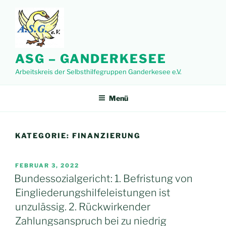
Zum
Inhalt
springen
ASG – GANDERKESEE
Arbeitskreis der Selbsthilfegruppen Ganderkesee e.V.
Menü
KATEGORIE:
FINANZIERUNG
VERÖFFENTLICHT
FEBRUAR 3, 2022
AM
Bundessozialgericht: 1. Befristung von
Eingliederungshilfeleistungen ist
unzulässig. 2. Rückwirkender
Zahlungsanspruch bei zu niedrig