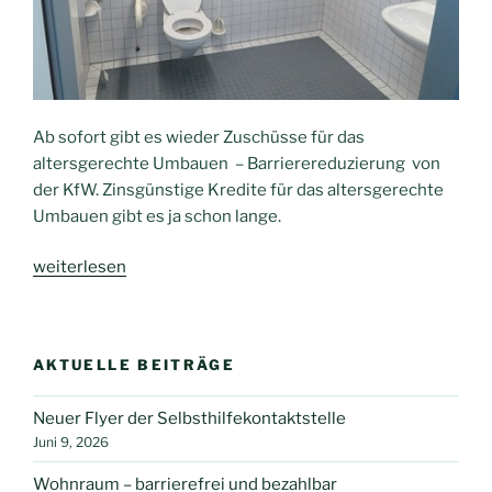
Ab sofort gibt es wieder Zuschüsse für das
altersgerechte Umbauen – Barrierereduzierung von
der KfW. Zinsgünstige Kredite für das altersgerechte
Umbauen gibt es ja schon lange.
„Ab
weiterlesen
sofort
wieder
Zuschüsse
AKTUELLE BEITRÄGE
für
„altersgerechtes
Neuer Flyer der Selbsthilfekontaktstelle
Umbauen“
Juni 9, 2026
von
der
Wohnraum – barrierefrei und bezahlbar