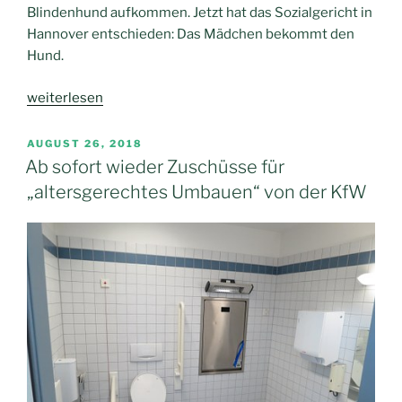
Blindenhund aufkommen. Jetzt hat das Sozialgericht in
Hannover entschieden: Das Mädchen bekommt den
Hund.
„Kasse
weiterlesen
muss
Blindenhund
VERÖFFENTLICHT
AUGUST 26, 2018
AM
finanzieren“
Ab sofort wieder Zuschüsse für
„altersgerechtes Umbauen“ von der KfW