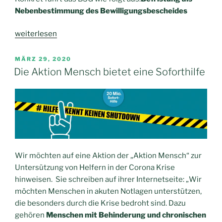
Nebenbestimmung des Bewilligungsbescheides
„Bundessozialgericht:
weiterlesen
1.
Befristung
VERÖFFENTLICHT
MÄRZ 29, 2020
AM
von
Die Aktion Mensch bietet eine Soforthilfe
Eingliederungshilfeleistungen
ist
unzulässig.
2.
Rückwirkender
Zahlungsanspruch
bei
Wir möchten auf eine Aktion der „Aktion Mensch“ zur
zu
Untersützung von Helfern in der Corona Krise
niedrig
hinweisen. Sie schreiben auf ihrer Internetseite: „Wir
bemessenem
möchten Menschen in akuten Notlagen unterstützen,
Persönlichen
die besonders durch die Krise bedroht sind. Dazu
Budget“
gehören
Menschen mit Behinderung und chronischen