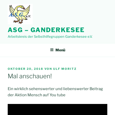
Zum
Inhalt
springen
ASG – GANDERKESEE
Arbeitskreis der Selbsthilfegruppen Ganderkesee e.V.
Menü
VERÖFFENTLICHT
OKTOBER 20, 2018
VON
ULF MORITZ
AM
Mal anschauen!
Ein wirklich sehenswerter und liebenswerter Beitrag
der Aktion Mensch auf You tube