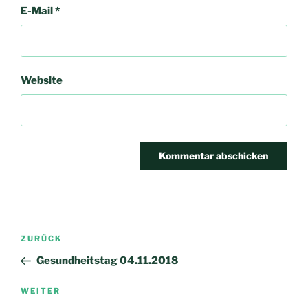
E-Mail
*
Website
Beitrags-
Vorheriger
ZURÜCK
Navigation
Beitrag
Gesundheitstag 04.11.2018
Nächster
WEITER