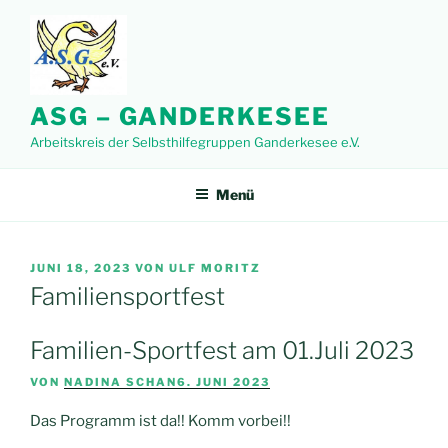
Zum
Inhalt
springen
ASG – GANDERKESEE
Arbeitskreis der Selbsthilfegruppen Ganderkesee e.V.
Menü
VERÖFFENTLICHT
JUNI 18, 2023
VON
ULF MORITZ
AM
Familiensportfest
Familien-Sportfest am 01.Juli 2023
VON
NADINA SCHAN
6. JUNI 2023
Das Programm ist da!! Komm vorbei!!