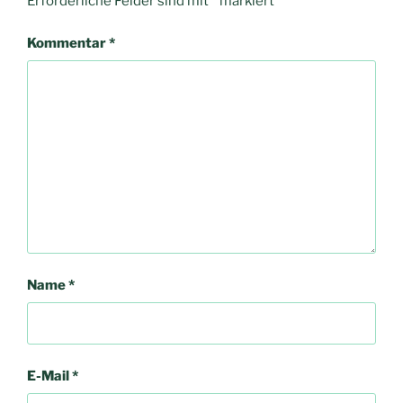
Erforderliche Felder sind mit
*
markiert
Kommentar
*
Name
*
E-Mail
*