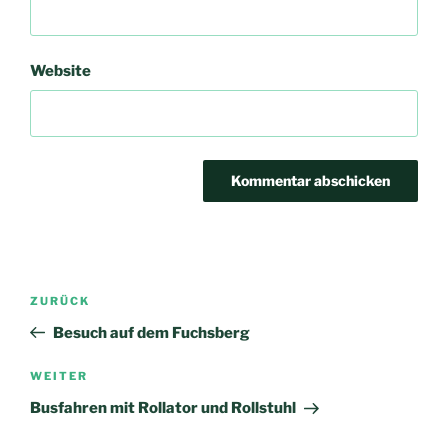
Website
Beitrags-
Vorheriger
ZURÜCK
Navigation
Beitrag
Besuch auf dem Fuchsberg
Nächster
WEITER
Beitrag
Busfahren mit Rollator und Rollstuhl