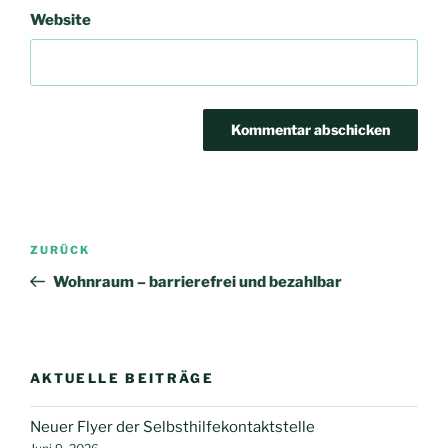
Website
Beitrags-
Vorheriger
ZURÜCK
Navigation
Beitrag
Wohnraum – barrierefrei und bezahlbar
AKTUELLE BEITRÄGE
Neuer Flyer der Selbsthilfekontaktstelle