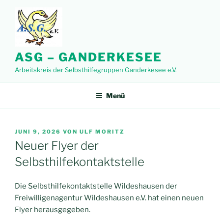
Zum
Inhalt
springen
ASG – GANDERKESEE
Arbeitskreis der Selbsthilfegruppen Ganderkesee e.V.
Menü
VERÖFFENTLICHT
JUNI 9, 2026
VON
ULF MORITZ
AM
Neuer Flyer der
Selbsthilfekontaktstelle
Die Selbsthilfekontaktstelle Wildeshausen der
Freiwilligenagentur Wildeshausen e.V. hat einen neuen
Flyer herausgegeben.