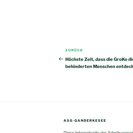
Beitrags-
Vorheriger
ZURÜCK
Navigation
Beitrag
Höchste Zeit, dass die GroKo di
behinderten Menschen entdec
ASG-GANDERKESEE
Diese Internetseite der Arbeitsgeme