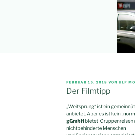
VERÖFFENTLICHT
FEBRUAR 15, 2018
VON
ULF M
AM
Der Filmtipp
„Weitsprung“ ist ein gemeinnü
anbietet. Aber es ist kein „nor
gGmbH
bietet Gruppenreisen a
nichtbehinderte Menschen