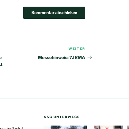
WEITER
Nächster
Beitrag
e
Messehinweis: 7.IRMA
kt
ASG UNTERWEGS
inschaft wird