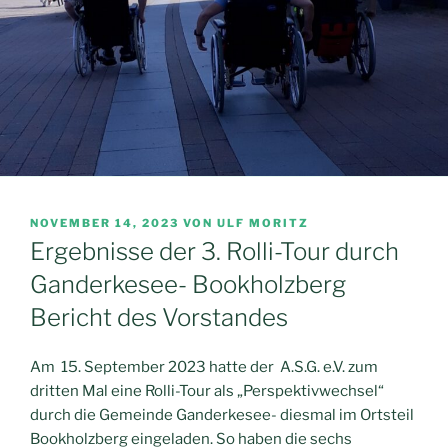
VERÖFFENTLICHT
NOVEMBER 14, 2023
VON
ULF MORITZ
AM
Ergebnisse der 3. Rolli-Tour durch
Ganderkesee- Bookholzberg
Bericht des Vorstandes
Am 15. September 2023 hatte der A.S.G. e.V. zum
dritten Mal eine Rolli-Tour als „Perspektivwechsel“
durch die Gemeinde Ganderkesee- diesmal im Ortsteil
Bookholzberg eingeladen. So haben die sechs