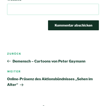
Beitrags-
Vorheriger
ZURÜCK
Navigation
Beitrag
Demensch – Cartoons von Peter Gaymann
Nächster
WEITER
Beitrag
Online-Präsenz des Aktionsbündnisses „Sehen im
Alter“