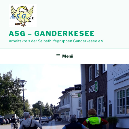
Zum
Inhalt
springen
ASG – GANDERKESEE
Arbeitskreis der Selbsthilfegruppen Ganderkesee e.V.
Menü