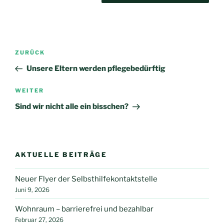
Beitrags-
Vorheriger
ZURÜCK
Navigation
Beitrag
Unsere Eltern werden pflegebedürftig
Nächster
WEITER
Beitrag
Sind wir nicht alle ein bisschen?
AKTUELLE BEITRÄGE
Neuer Flyer der Selbsthilfekontaktstelle
Juni 9, 2026
Wohnraum – barrierefrei und bezahlbar
Februar 27, 2026