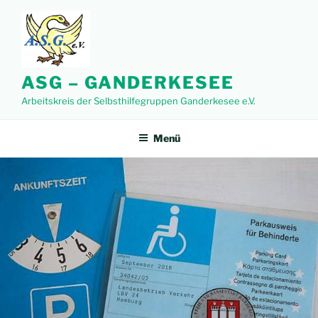
Zum
Inhalt
springen
ASG – GANDERKESEE
Arbeitskreis der Selbsthilfegruppen Ganderkesee e.V.
Menü