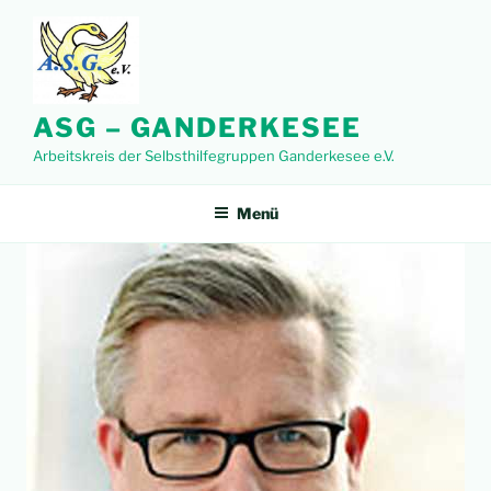
Zum
Inhalt
springen
ASG – GANDERKESEE
Arbeitskreis der Selbsthilfegruppen Ganderkesee e.V.
Menü