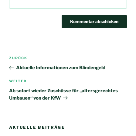
Beitrags-
Vorheriger
ZURÜCK
Navigation
Beitrag
Aktuelle Informationen zum Blindengeld
Nächster
WEITER
Beitrag
Ab sofort wieder Zuschüsse für „altersgerechtes
Umbauen“ von der KfW
AKTUELLE BEITRÄGE